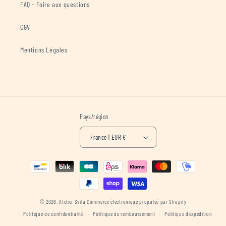
FAQ - Foire aux questions
CGV
Mentions Légales
Pays/région
France | EUR €
Moyens
de
paiement
© 2026,
Atelier Svila
Commerce électronique propulsé par Shopify
Politique de confidentialité
Politique de remboursement
Politique d’expédition